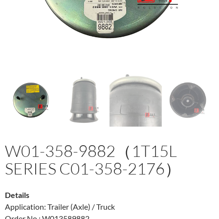
W01-358-9882（1T15L
SERIES C01-358-2176）
Details
Application: Trailer (Axle) / Truck
Order No.: W013589882