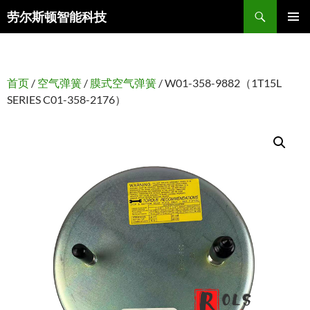
搜
劳尔斯顿智能科技
索
跳
主菜单
至
正
文
首页
/
空气弹簧
/
膜式空气弹簧
/ W01-358-9882（1T15L
SERIES C01-358-2176）