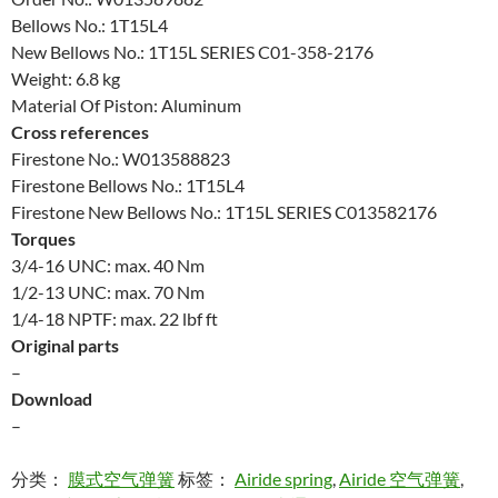
Bellows No.: 1T15L4
New Bellows No.: 1T15L SERIES C01-358-2176
Weight: 6.8 kg
Material Of Piston: Aluminum
Cross references
Firestone No.: W013588823
Firestone Bellows No.: 1T15L4
Firestone New Bellows No.: 1T15L SERIES C013582176
Torques
3/4-16 UNC: max. 40 Nm
1/2-13 UNC: max. 70 Nm
1/4-18 NPTF: max. 22 lbf ft
Original parts
–
Download
–
分类：
膜式空气弹簧
标签：
Airide spring
,
Airide 空气弹簧
,