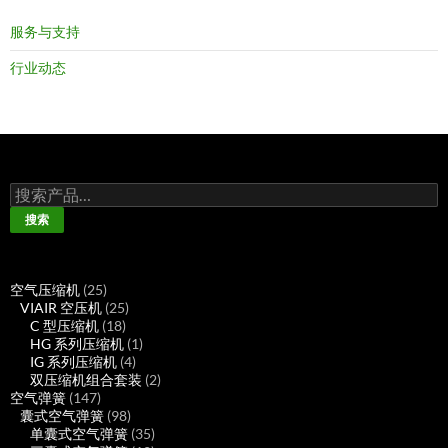
服务与支持
行业动态
搜
索：
搜索
25
空气压缩机
25
个
25
VIAIR 空压机
25
产
18
个
C 型压缩机
18
品
个
产
1
HG 系列压缩机
1
产
品
4
个
IG 系列压缩机
4
品
个
产
2
双压缩机组合套装
2
147
产
品
个
空气弹簧
147
个
98
品
产
囊式空气弹簧
98
产
个
35
品
单囊式空气弹簧
35