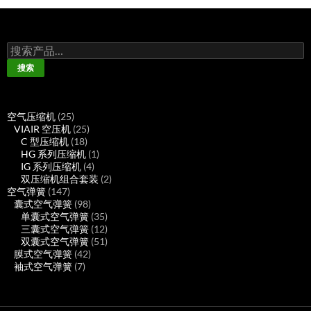
搜
索：
搜索
25
空气压缩机
25
个
25
VIAIR 空压机
25
产
18
个
C 型压缩机
18
品
个
产
1
HG 系列压缩机
1
产
品
4
个
IG 系列压缩机
4
品
个
产
2
双压缩机组合套装
2
147
产
品
个
空气弹簧
147
个
98
品
产
囊式空气弹簧
98
产
个
35
品
单囊式空气弹簧
35
品
产
个
12
三囊式空气弹簧
12
品
产
个
51
双囊式空气弹簧
51
42
品
产
个
膜式空气弹簧
42
7
个
品
产
袖式空气弹簧
7
个
产
品
产
品
品