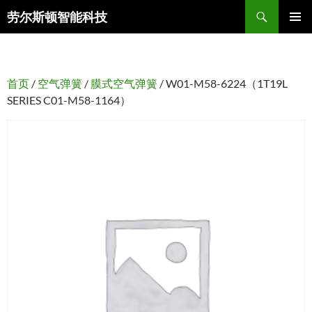
搜
劳尔斯顿智能科技
索
跳
主菜单
至
正
文
首页
/
空气弹簧
/
膜式空气弹簧
/ W01-M58-6224（1T19L
SERIES C01-M58-1164）