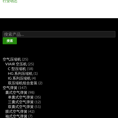
行业动态
搜
索：
搜索
25
空气压缩机
25
个
25
VIAIR 空压机
25
产
18
个
C 型压缩机
18
品
个
产
1
HG 系列压缩机
1
产
品
4
个
IG 系列压缩机
4
品
个
产
2
双压缩机组合套装
2
147
产
品
个
空气弹簧
147
个
98
品
产
囊式空气弹簧
98
产
个
35
品
单囊式空气弹簧
35
品
产
个
12
三囊式空气弹簧
12
品
产
个
51
双囊式空气弹簧
51
42
品
产
个
膜式空气弹簧
42
7
个
品
产
袖式空气弹簧
7