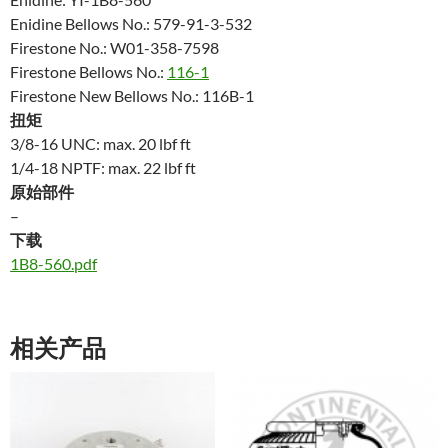
Enidine Bellows No.: 579-91-3-532
Firestone No.: W01-358-7598
Firestone Bellows No.:
116-1
Firestone New Bellows No.: 116B-1
扭矩
3/8-16 UNC: max. 20 lbf ft
1/4-18 NPTF: max. 22 lbf ft
原始部件
–
下载
1B8-560.pdf
相关产品