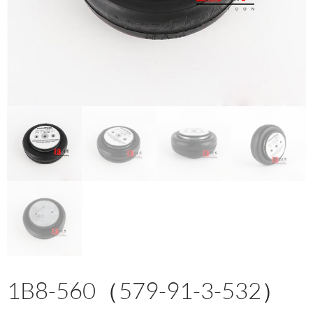
1B8-560（579-91-3-532）