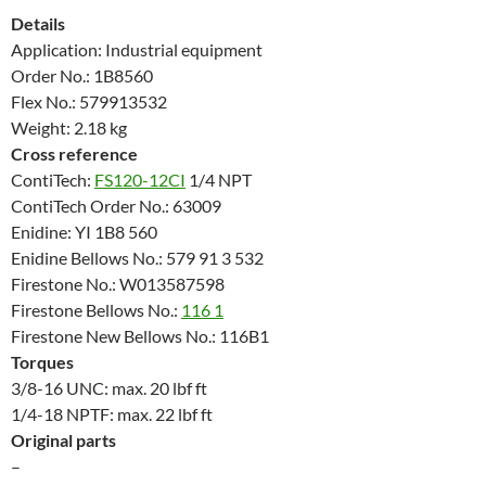
Details
Application: Industrial equipment
Order No.: 1B8560
Flex No.: 579913532
Weight: 2.18 kg
Cross reference
ContiTech:
FS120-12CI
1/4 NPT
ContiTech Order No.: 63009
Enidine: YI 1B8 560
Enidine Bellows No.: 579 91 3 532
Firestone No.: W013587598
Firestone Bellows No.:
116 1
Firestone New Bellows No.: 116B1
Torques
3/8-16 UNC: max. 20 lbf ft
1/4-18 NPTF: max. 22 lbf ft
Original parts
–