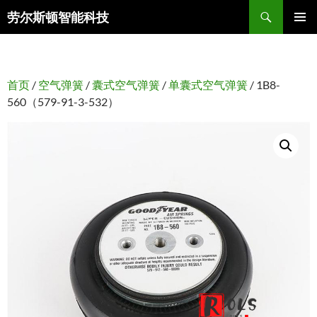
搜
劳尔斯顿智能科技
索
跳
主菜单
至
正
文
首页
/
空气弹簧
/
囊式空气弹簧
/
单囊式空气弹簧
/ 1B8-
560（579-91-3-532）