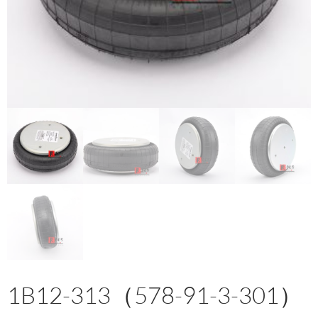
1B12-313（578-91-3-301）