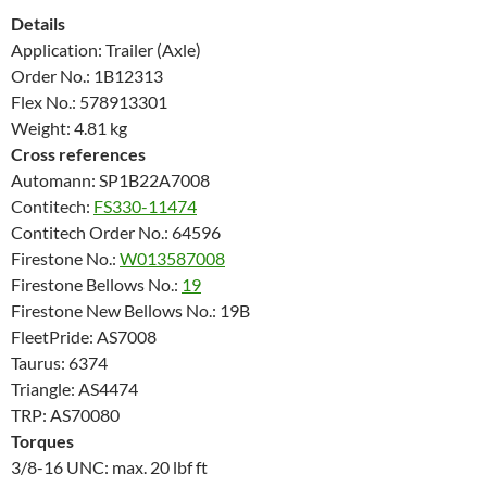
Details
Application: Trailer (Axle)
Order No.: 1B12313
Flex No.: 578913301
Weight: 4.81 kg
Cross references
Automann: SP1B22A7008
Contitech:
FS330-11474
Contitech Order No.: 64596
Firestone No.:
W013587008
Firestone Bellows No.:
19
Firestone New Bellows No.: 19B
FleetPride: AS7008
Taurus: 6374
Triangle: AS4474
TRP: AS70080
Torques
3/8-16 UNC: max. 20 lbf ft