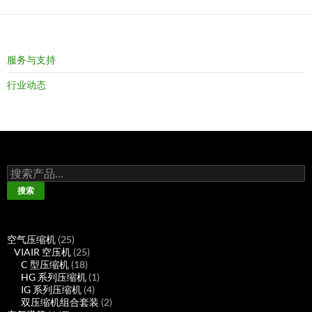
服务与支持
行业动态
搜
索：
搜索
25
空气压缩机
25
个
25
VIAIR 空压机
25
产
18
个
C 型压缩机
18
品
个
产
1
HG 系列压缩机
1
产
品
4
个
IG 系列压缩机
4
品
个
产
2
双压缩机组合套装
2