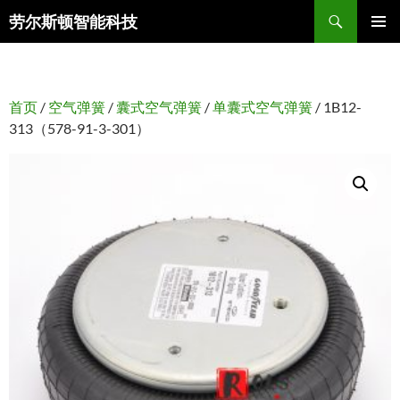
搜
劳尔斯顿智能科技
索
跳
主菜单
至
正
文
首页
/
空气弹簧
/
囊式空气弹簧
/
单囊式空气弹簧
/ 1B12-
313（578-91-3-301）