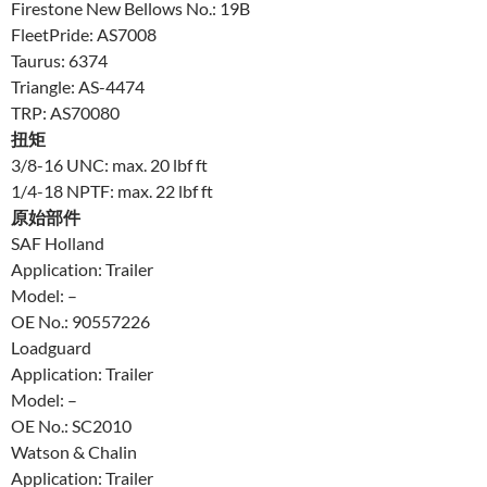
Firestone New Bellows No.: 19B
FleetPride: AS7008
Taurus: 6374
Triangle: AS-4474
TRP: AS70080
扭矩
3/8-16 UNC: max. 20 lbf ft
1/4-18 NPTF: max. 22 lbf ft
原始部件
SAF Holland
Application: Trailer
Model: –
OE No.: 90557226
Loadguard
Application: Trailer
Model: –
OE No.: SC2010
Watson & Chalin
Application: Trailer