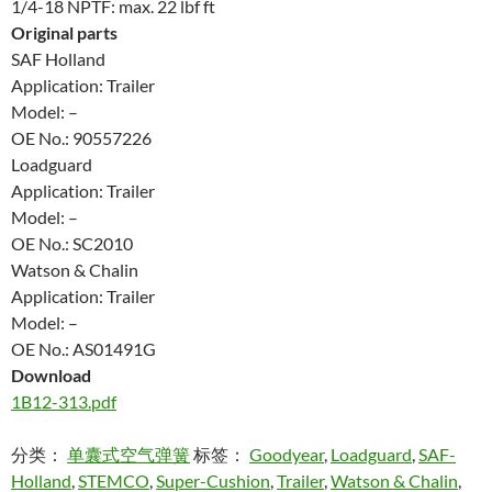
1/4-18 NPTF: max. 22 lbf ft
Original parts
SAF Holland
Application: Trailer
Model: –
OE No.: 90557226
Loadguard
Application: Trailer
Model: –
OE No.: SC2010
Watson & Chalin
Application: Trailer
Model: –
OE No.: AS01491G
Download
1B12-313.pdf
分类：
单囊式空气弹簧
标签：
Goodyear
,
Loadguard
,
SAF-
Holland
,
STEMCO
,
Super-Cushion
,
Trailer
,
Watson & Chalin
,