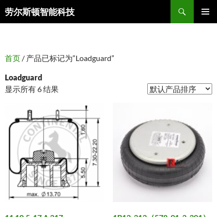
搜
劳尔斯顿智能科技
索
跳
主菜单
至
正
文
首页
/ 产品已标记为“Loadguard”
Loadguard
显示所有 6 结果