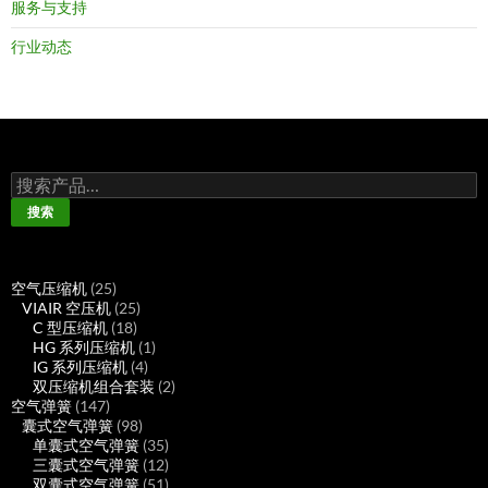
服务与支持
行业动态
搜
索：
搜索
25
空气压缩机
25
个
25
VIAIR 空压机
25
产
18
个
C 型压缩机
18
品
个
产
1
HG 系列压缩机
1
产
品
4
个
IG 系列压缩机
4
品
个
产
2
双压缩机组合套装
2
147
产
品
个
空气弹簧
147
个
98
品
产
囊式空气弹簧
98
产
个
35
品
单囊式空气弹簧
35
品
产
个
12
三囊式空气弹簧
12
品
产
个
51
双囊式空气弹簧
51