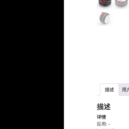
产
品
品
描述
用户
描述
详情
应用: –