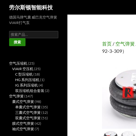
搜
劳尔斯顿智能科技
索
德国马牌气囊 威巴克空气弹簧
VIAIR打气泵
搜
索：
搜索
首页
/
空气弹簧
92-3-309）
25
空气压缩机
25
个
25
VIAIR 空压机
25
产
18
个
C 型压缩机
18
品
个
产
1
HG 系列压缩机
1
产
品
4
个
IG 系列压缩机
4
品
个
产
2
双压缩机组合套装
2
147
产
品
个
空气弹簧
147
个
98
品
产
囊式空气弹簧
98
产
个
35
品
单囊式空气弹簧
35
品
产
个
12
三囊式空气弹簧
12
品
产
个
51
双囊式空气弹簧
51
42
品
产
个
膜式空气弹簧
42
7
个
品
产
袖式空气弹簧
7
个
产
品