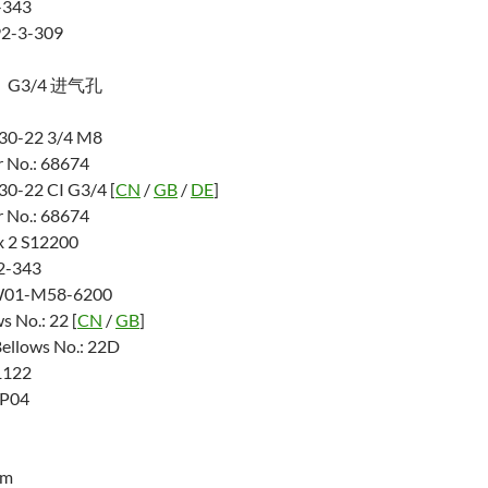
343
2-3-309
G3/4 进气孔
330-22 3/4 M8
 No.: 68674
30-22 CI G3/4 [
CN
/
GB
/
DE
]
 No.: 68674
x 2 S12200
12-343
 W01-M58-6200
s No.: 22 [
CN
/
GB
]
ellows No.: 22D
1122
.P04
Nm