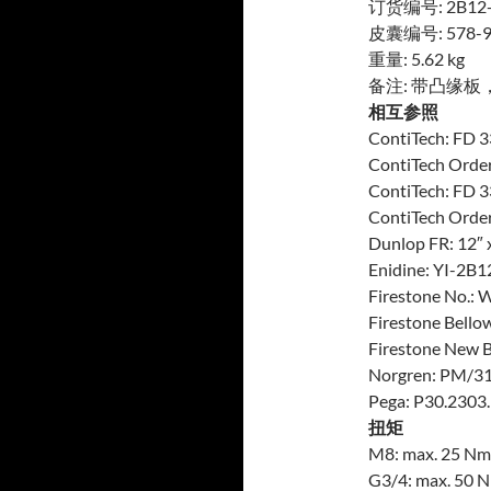
订货编号: 2B12-
皮囊编号: 578-9
重量: 5.62 kg
备注: 带凸缘板，
相互参照
ContiTech: FD 
ContiTech Order
ContiTech: FD 3
ContiTech Order
Dunlop FR: 12″ 
Enidine: YI-2B
Firestone No.:
Firestone Bellow
Firestone New B
Norgren: PM/3
Pega: P30.2303
扭矩
M8: max. 25 Nm
G3/4: max. 50 