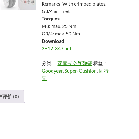
Remarks: With crimped plates,
G
3/4 air inlet
Torques
M8: max. 25 Nm
G3/4: max. 50 Nm
Download
2B12-343.pdf
分类：
双囊式空气弹簧
标签：
Goodyear
,
Super-Cushion
,
固特
异
评价 (0)