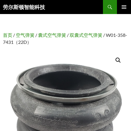
搜
劳尔斯顿智能科技
索
跳
主菜单
至
正
文
首页
/
空气弹簧
/
囊式空气弹簧
/
双囊式空气弹簧
/ W01-358-
7431（22D）