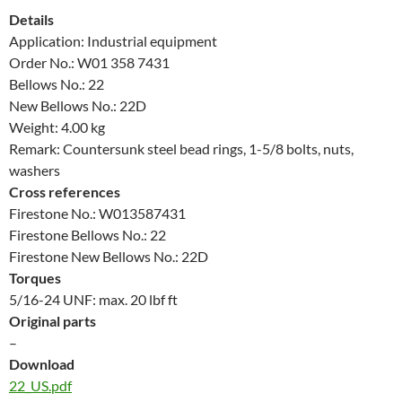
Details
Application: Industrial equipment
Order No.: W01 358 7431
Bellows No.: 22
New Bellows No.: 22D
Weight: 4.00 kg
Remark: Countersunk steel bead rings, 1-5/8 bolts, nuts,
washers
Cross references
Firestone No.: W013587431
Firestone Bellows No.: 22
Firestone New Bellows No.: 22D
Torques
5/16-24 UNF: max. 20 lbf ft
Original parts
–
Download
22_US.pdf