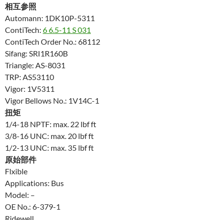
相互参照
Automann: 1DK10P-5311
ContiTech:
6 6.5-11 S 031
ContiTech Order No.: 68112
Sifang: SRI1R160B
Triangle: AS-8031
TRP: AS53110
Vigor: 1V5311
Vigor Bellows No.: 1V14C-1
扭矩
1/4-18 NPTF: max. 22 lbf ft
3/8-16 UNC: max. 20 lbf ft
1/2-13 UNC: max. 35 lbf ft
原始部件
Flxible
Applications: Bus
Model: –
OE No.: 6-379-1
Ridewell