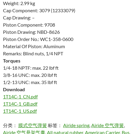
Weight: 2.99 kg
Cap Component: 3079 (12333079)
Cap Drawing: –
Piston Component: 9708
Piston Drawing: NBD-8626
Piston Order No.: WC1-358-0600
Material Of Piston: Aluminum
Remarks: Blind nuts, 1/4 NPT
Torques
1/4-18 NPTF: max. 22 lbf ft
3/8-16 UNC: max. 20 lbf ft
1/2-13 UNC: max. 35 lbf ft
Download
1T14C-1_CN.pdf
1T14C-1_GB.pdf
1T14C-1_US.pdf
分类：
膜式空气弹簧
标签：
Airide spring
,
Airide 空气弹簧
,
Airide 空气悬架气囊
,
All natural rubber
,
American Carrier
,
Bus
,