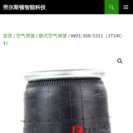
搜
劳尔斯顿智能科技
索
跳
主菜单
至
正
文
首页
/
空气弹簧
/
膜式空气弹簧
/ W01-358-5311（1T14C-
1）