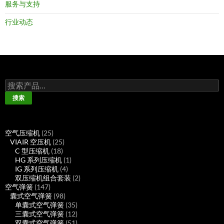
服务与支持
行业动态
搜
索：
搜索
25
空气压缩机
25
个
25
VIAIR 空压机
25
产
18
个
C 型压缩机
18
品
个
产
1
HG 系列压缩机
1
产
品
4
个
IG 系列压缩机
4
品
个
产
2
双压缩机组合套装
2
147
产
品
个
空气弹簧
147
个
98
品
产
囊式空气弹簧
98
产
个
35
品
单囊式空气弹簧
35
品
产
个
12
三囊式空气弹簧
12
品
产
个
51
双囊式空气弹簧
51