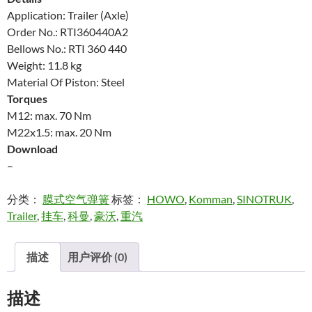
Application: Trailer (Axle)
Order No.: RTI360440A2
Bellows No.: RTI 360 440
Weight: 11.8 kg
Material Of Piston: Steel
Torques
M12: max. 70 Nm
M22x1.5: max. 20 Nm
Download
–
分类：
膜式空气弹簧
标签：
HOWO
,
Komman
,
SINOTRUK
,
Trailer
,
挂车
,
科曼
,
豪沃
,
重汽
描述
用户评价 (0)
描述