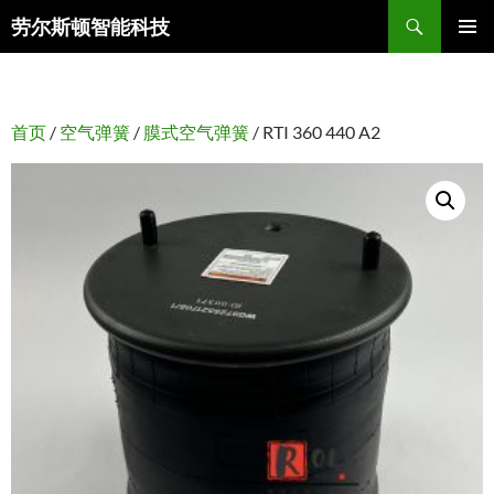
搜
劳尔斯顿智能科技
索
跳
主菜单
至
正
文
首页
/
空气弹簧
/
膜式空气弹簧
/ RTI 360 440 A2