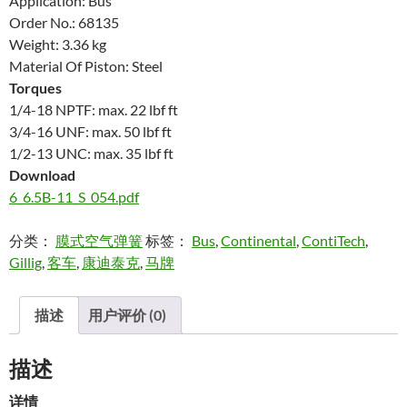
Application: Bus
Order No.: 68135
Weight: 3.36 kg
Material Of Piston: Steel
Torques
1/4-18 NPTF: max. 22 lbf ft
3/4-16 UNF: max. 50 lbf ft
1/2-13 UNC: max. 35 lbf ft
Download
6_6.5B-11_S_054.pdf
分类：
膜式空气弹簧
标签：
Bus
,
Continental
,
ContiTech
,
Gillig
,
客车
,
康迪泰克
,
马牌
描述
用户评价 (0)
描述
详情