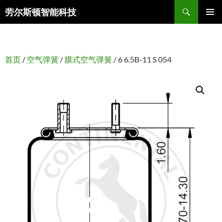
搜
劳尔斯顿智能科技
索
跳
主菜单
至
正
文
首页
/
空气弹簧
/
膜式空气弹簧
/ 6 6.5B-11 S 054