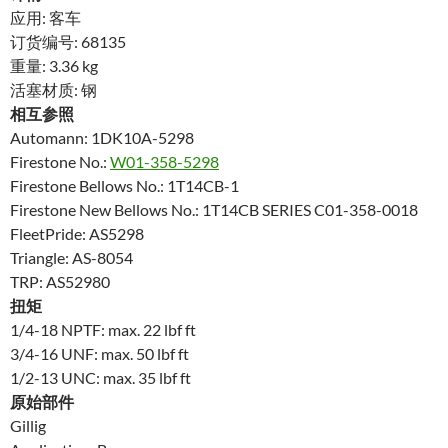
应用: 客车
订货编号: 68135
重量: 3.36 kg
活塞材质: 钢
相互参照
Automann: 1DK10A-5298
Firestone No.:
W01-358-5298
Firestone Bellows No.: 1T14CB-1
Firestone New Bellows No.: 1T14CB SERIES C01-358-0018
FleetPride: AS5298
Triangle: AS-8054
TRP: AS52980
扭矩
1/4-18 NPTF: max. 22 lbf ft
3/4-16 UNF: max. 50 lbf ft
1/2-13 UNC: max. 35 lbf ft
原始部件
Gillig