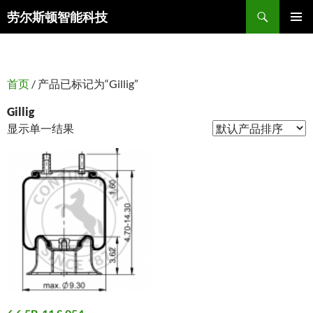
搜
劳尔斯顿智能科技
索
跳
主菜单
至
正
文
首页
/ 产品已标记为“Gillig”
Gillig
显示单一结果