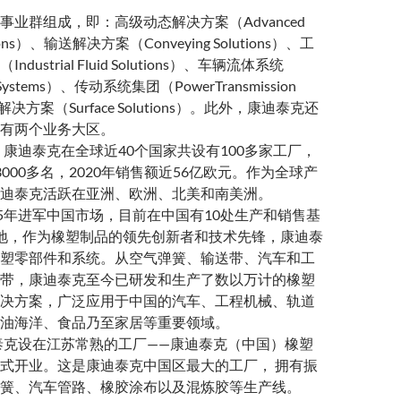
事业群组成，即：高级动态解决方案（Advanced
utions）、输送解决方案（Conveying Solutions）、工
dustrial Fluid Solutions）、车辆流体系统
id Systems）、传动系统集团（PowerTransmission
解决方案（Surface Solutions）。此外，康迪泰克还
有两个业务大区。
底，康迪泰克在全球近40个国家共设有100多家工厂，
000多名，2020年销售额近56亿欧元。作为全球产
迪泰克活跃在亚洲、欧洲、北美和南美洲。
95年进军中国市场，目前在中国有10处生产和销售基
地，作为橡塑制品的领先创新者和技术先锋，康迪泰
塑零部件和系统。从空气弹簧、输送带、汽车和工
带，康迪泰克至今已研发和生产了数以万计的橡塑
决方案，广泛应用于中国的汽车、工程机械、轨道
油海洋、食品乃至家居等重要领域。
迪泰克设在江苏常熟的工厂——康迪泰克（中国）橡塑
式开业。这是康迪泰克中国区最大的工厂， 拥有振
簧、汽车管路、橡胶涂布以及混炼胶等生产线。