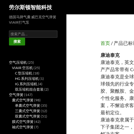
搜
劳尔斯顿智能科技
索
德国马牌气囊 威巴克空气弹簧
VIAIR打气泵
搜
索：
搜索
首页
/ 产品已标
康迪泰克
康迪泰克，英文名
25
空气压缩机
25
个
25
VIAIR 空压机
25
产产品常带有 C
产
18
个
C 型压缩机
18
康迪泰克是全球
品
个
产
1
HG 系列压缩机
1
球领先的行业专
产
品
4
个
IG 系列压缩机
4
品
个
产
2
双压缩机组合套装
2
胶、聚酰胺、金
147
产
品
个
空气弹簧
147
个性化服务。康
个
98
品
产
囊式空气弹簧
98
案，不懈追求客
产
个
35
品
单囊式空气弹簧
35
品
产
个
12
三囊式空气弹簧
12
最初定位。
品
产
个
51
双囊式空气弹簧
51
康迪泰克隶属于
42
品
产
个
膜式空气弹簧
42
下子集团之一，
7
个
品
产
袖式空气弹簧
7
个
产
品
解决方案。