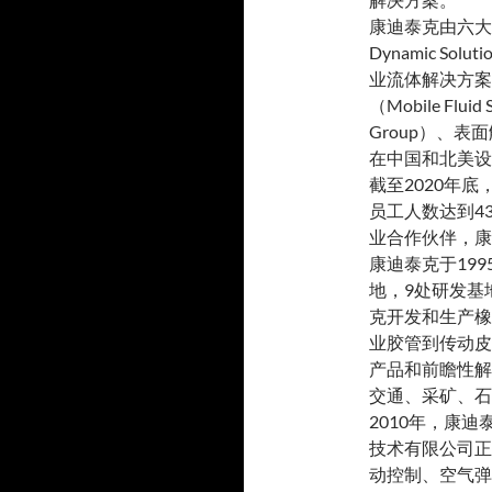
产
品
康迪泰克由六大
品
Dynamic Sol
业流体解决方案（In
（Mobile Flu
Group）、表面
在中国和北美设
截至2020年
员工人数达到43
业合作伙伴，康
康迪泰克于19
地，9处研发基
克开发和生产橡
业胶管到传动皮
产品和前瞻性解
交通、采矿、石
2010年，康
技术有限公司正
动控制、空气弹