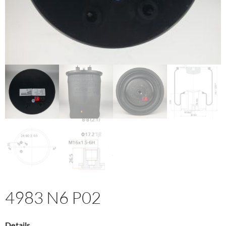
4983 N6 P02
Details