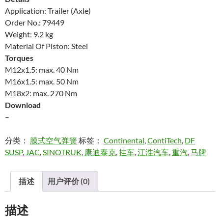
Application: Trailer (Axle)
Order No.: 79449
Weight: 9.2 kg
Material Of Piston: Steel
Torques
M12x1.5: max. 40 Nm
M16x1.5: max. 50 Nm
M18x2: max. 270 Nm
Download
–
分类：
膜式空气弹簧
标签：
Continental
,
ContiTech
,
DF
SUSP
,
JAC
,
SINOTRUK
,
康迪泰克
,
挂车
,
江淮汽车
,
重汽
,
马牌
描述
用户评价 (0)
描述