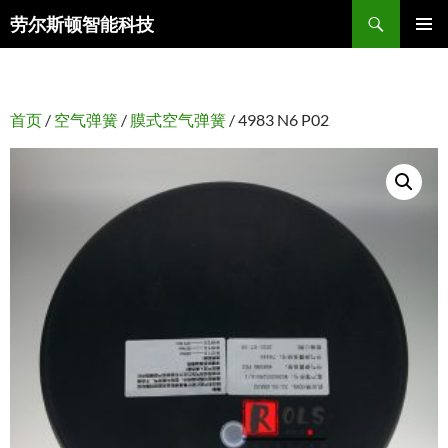
搜
劳尔斯顿智能科技
索
跳
主菜单
至
正
文
首页
/
空气弹簧
/
膜式空气弹簧
/ 4983 N6 P02