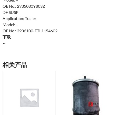
OE No.: 2935030Y803Z
DF SUSP
Application: Trailer
Model: –
OE No.: 2936100-FTL1154602
下载
–
相关产品