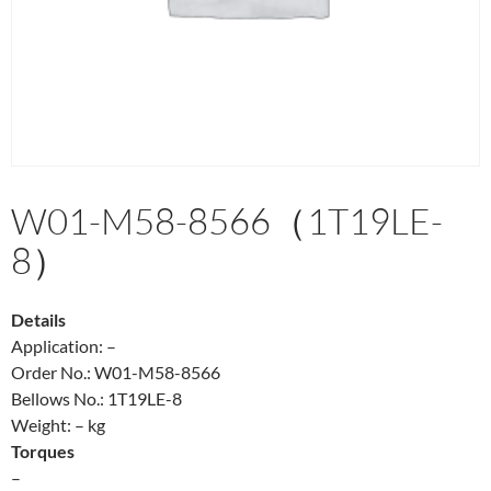
W01-M58-8566（1T19LE-
8）
Details
Application: –
Order No.: W01-M58-8566
Bellows No.: 1T19LE-8
Weight: – kg
Torques
–