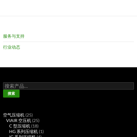
服务与支持
行业动态
搜
索：
搜索
25
空气压缩机
25
个
25
VIAIR 空压机
25
产
18
个
C 型压缩机
18
品
个
产
1
HG 系列压缩机
1
产
品
4
个
IG 系列压缩机
4