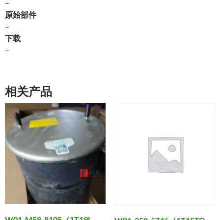
–
原始部件
–
下载
–
相关产品
W01-M58-8105（1T19L