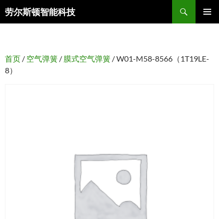
搜
劳尔斯顿智能科技
索
跳
主菜单
至
正
文
首页
/
空气弹簧
/
膜式空气弹簧
/ W01-M58-8566（1T19LE-
8）