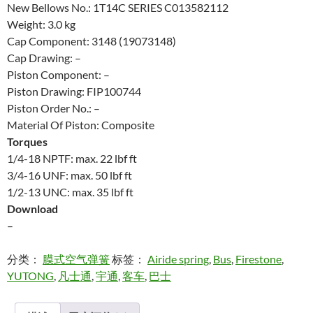
New Bellows No.: 1T14C SERIES C013582112
Weight: 3.0 kg
Cap Component: 3148 (19073148)
Cap Drawing: –
Piston Component: –
Piston Drawing: FIP100744
Piston Order No.: –
Material Of Piston: Composite
Torques
1/4-18 NPTF: max. 22 lbf ft
3/4-16 UNF: max. 50 lbf ft
1/2-13 UNC: max. 35 lbf ft
Download
–
分类：
膜式空气弹簧
标签：
Airide spring
,
Bus
,
Firestone
,
YUTONG
,
凡士通
,
宇通
,
客车
,
巴士