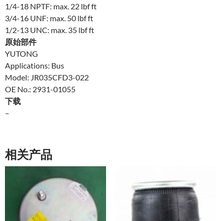
1/4-18 NPTF: max. 22 lbf ft
3/4-16 UNF: max. 50 lbf ft
1/2-13 UNC: max. 35 lbf ft
原始部件
YUTONG
Applications: Bus
Model: JR035CFD3-022
OE No.: 2931-01055
下载
–
相关产品