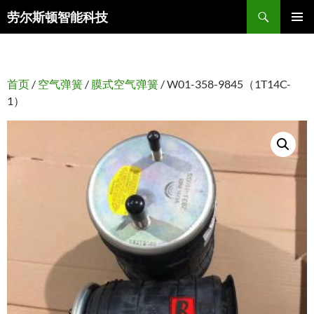
搜
劳尔斯顿智能科技
索
跳
主菜单
至
正
文
首页
/
空气弹簧
/
膜式空气弹簧
/ W01-358-9845（1T14C-
1）