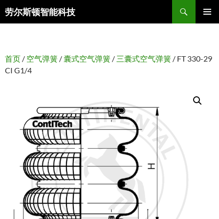
搜
劳尔斯顿智能科技
索
跳
主菜单
至
正
文
首页
/
空气弹簧
/
囊式空气弹簧
/
三囊式空气弹簧
/ FT 330-29
CI G1/4