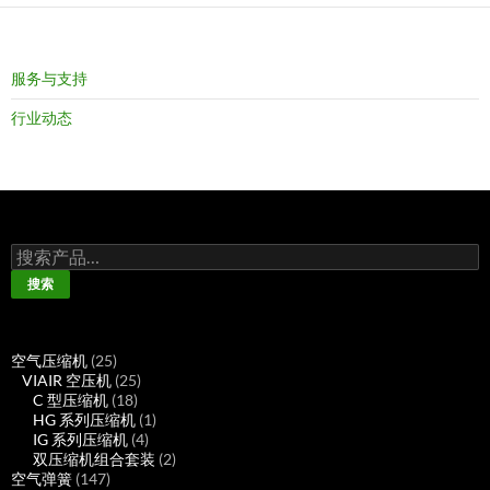
服务与支持
行业动态
搜
索：
搜索
25
空气压缩机
25
个
25
VIAIR 空压机
25
产
18
个
C 型压缩机
18
品
个
产
1
HG 系列压缩机
1
产
品
4
个
IG 系列压缩机
4
品
个
产
2
双压缩机组合套装
2
147
产
品
个
空气弹簧
147