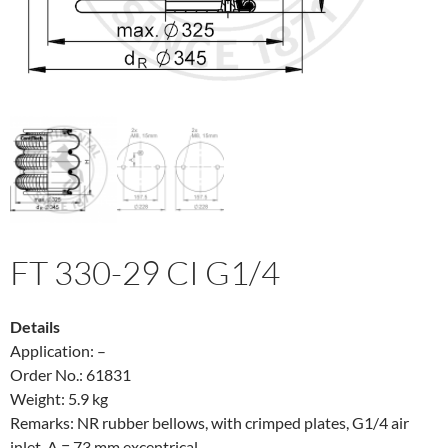
FT 330-29 CI G1/4
Details
Application: –
Order No.: 61831
Weight: 5.9 kg
Remarks: NR rubber bellows, with crimped plates, G1/4 air
inlet, A = 73 mm excentrical