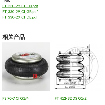
下载
FT_330-29_CI_CN.pdf
FT_330-29_CI_GB.pdf
FT_330-29_CI_DE.pdf
相关产品
FS 70-7 CI G1/4
FT 412-32 DS G1/2