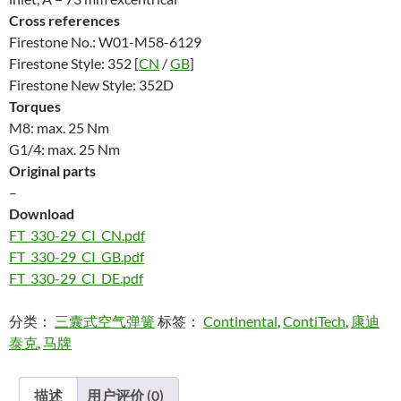
Cross references
Firestone No.: W01-M58-6129
Firestone Style: 352 [
CN
/
GB
]
Firestone New Style: 352D
Torques
M8: max. 25 Nm
G1/4: max. 25 Nm
Original parts
–
Download
FT_330-29_CI_CN.pdf
FT_330-29_CI_GB.pdf
FT_330-29_CI_DE.pdf
分类：
三囊式空气弹簧
标签：
Continental
,
ContiTech
,
康迪
泰克
,
马牌
描述
用户评价 (0)