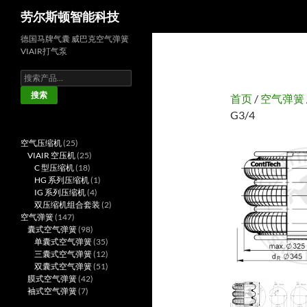
搜
劳尔斯顿智能科技
索
德国马牌气囊 威巴克空气弹簧
VIAIR打气泵
搜
索：
搜索
首页
/
空气弹簧
G3/4
25
空气压缩机
25
个
25
VIAIR 空压机
25
产
18
个
C 型压缩机
18
品
个
产
1
HG 系列压缩机
1
产
品
4
个
IG 系列压缩机
4
品
个
产
2
双压缩机组合套装
2
147
产
品
个
空气弹簧
147
个
98
品
产
囊式空气弹簧
98
产
个
35
品
单囊式空气弹簧
35
品
产
个
12
三囊式空气弹簧
12
品
产
个
51
双囊式空气弹簧
51
42
品
产
个
膜式空气弹簧
42
7
个
品
产
袖式空气弹簧
7
个
产
品