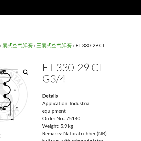
/
囊式空气弹簧
/
三囊式空气弹簧
/ FT 330-29 CI
FT 330-29 CI
G3/4
Details
Application: Industrial
equipment
Order No.: 75140
Weight: 5.9 kg
Remarks: Natural rubber (NR)
bellows, with crimped plates,