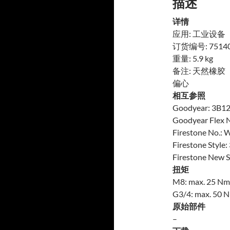
描述
详情
应用: 工业设备
订货编号: 7514
重量: 5.9 kg
备注: 天然橡胶（
偏心
相互参照
Goodyear: 3B1
Goodyear Flex 
Firestone No.:
Firestone Style:
Firestone New S
扭矩
M8: max. 25 Nm
G3/4: max. 50 
原始部件
–