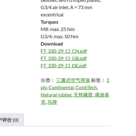
G3/4 air inlet, A = 73 mm
excentrical
Torques
M8: max. 25 Nm
G3/4: max. 50 Nm
Download
FT_330-29_CI_CN.pdf
FT_330-29_CI_GB.pdf
FT_330-29_CI_DE.pdf
分类：
三囊式空气弹簧
标签：
2
ply
,
Continental
,
ContiTech
,
Natural rubber
,
天然橡胶
,
康迪泰
克
,
马牌
评价 (0)