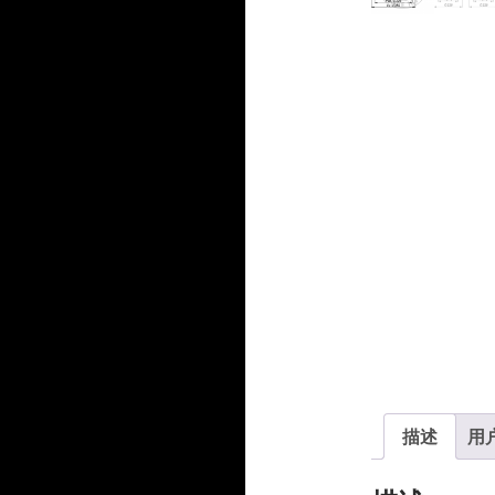
产
品
品
描述
用户