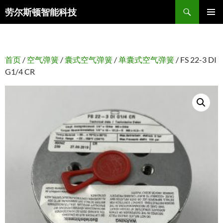
搜
劳尔斯顿智能科技
索
跳
主菜单
至
正
文
首页
/
空气弹簧
/
囊式空气弹簧
/
单囊式空气弹簧
/ FS 22-3 DI
G1/4 CR