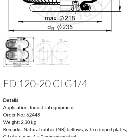
FD 120-20 CI G1/4
Details
Application: Industrial equipment
Order No.: 62448
Weight: 2.30 kg
Remarks: Natural rubber (NR) bellows, with crimped plates,
G1/4 air inlet, A = 0 mm excentrical