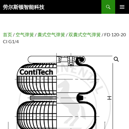
搜
劳尔斯顿智能科技
索
跳
主菜单
至
正
文
首页
/
空气弹簧
/
囊式空气弹簧
/
双囊式空气弹簧
/ FD 120-20
CI G1/4