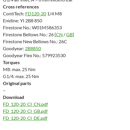
Cross references
ContiTech:
FD120-20
1/4 M8
Enidine: YI 2B8 850
Firestone No.: W01M586353
Firestone Bellows No.: 26 [
CN
/
GB
]
Firestone New Bellows No.: 26C
Goodyear:
2B8850
Goodyear Flex No.: 579923530
Torques
M8: max. 25 Nm
G1/4: max. 25 Nm
Original parts
–
Download
FD_120-20_CI_CN.pdf
FD_120-20_CI_GB.pdf
FD_120-20_CI_DE.pdf