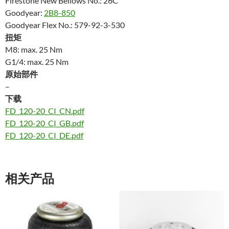
Firestone New Bellows No.: 26C
Goodyear:
2B8-850
Goodyear Flex No.: 579-92-3-530
扭矩
M8: max. 25 Nm
G1/4: max. 25 Nm
原始部件
–
下载
FD_120-20_CI_CN.pdf
FD_120-20_CI_GB.pdf
FD_120-20_CI_DE.pdf
相关产品