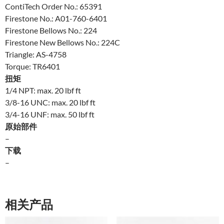
ContiTech Order No.: 65391
Firestone No.: A01-760-6401
Firestone Bellows No.: 224
Firestone New Bellows No.: 224C
Triangle: AS-4758
Torque: TR6401
扭矩
1/4 NPT: max. 20 lbf ft
3/8-16 UNC: max. 20 lbf ft
3/4-16 UNF: max. 50 lbf ft
原始部件
–
下载
–
相关产品