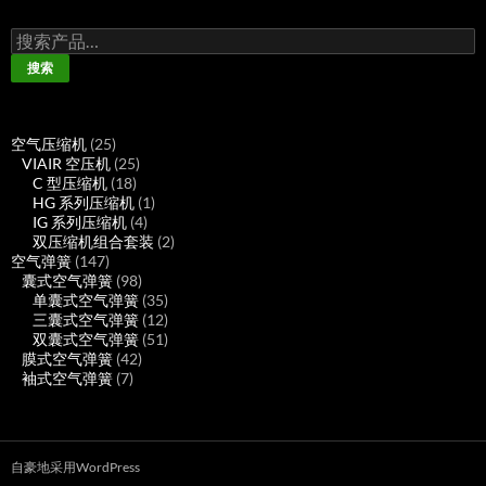
搜
索：
搜索
25
空气压缩机
25
个
25
VIAIR 空压机
25
产
18
个
C 型压缩机
18
品
个
产
1
HG 系列压缩机
1
产
品
4
个
IG 系列压缩机
4
品
个
产
2
双压缩机组合套装
2
147
产
品
个
空气弹簧
147
个
98
品
产
囊式空气弹簧
98
产
个
35
品
单囊式空气弹簧
35
品
产
个
12
三囊式空气弹簧
12
品
产
个
51
双囊式空气弹簧
51
42
品
产
个
膜式空气弹簧
42
7
个
品
产
袖式空气弹簧
7
个
产
品
产
品
品
自豪地采用WordPress