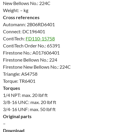
New Bellows No.: 224C
Weight: – kg
Cross references
Automann: 2B06RD6401
Connect: DC196401
ContiTech:
FD110-15758
ContiTech Order No.: 65391
Firestone No.: A017606401
Firestone Bellows No.: 224
Firestone New Bellows No.: 224C
Triangle: AS4758
Torque: TR6401
Torques
1/4 NPT: max. 20 lbf ft
3/8-16 UNC: max. 20 lbf ft
3/4-16 UNF: max. 50 lbf ft
Original parts
–
Download