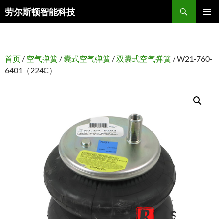
搜
劳尔斯顿智能科技
索
跳
主菜单
至
正
文
首页
/
空气弹簧
/
囊式空气弹簧
/
双囊式空气弹簧
/ W21-760-
6401（224C）