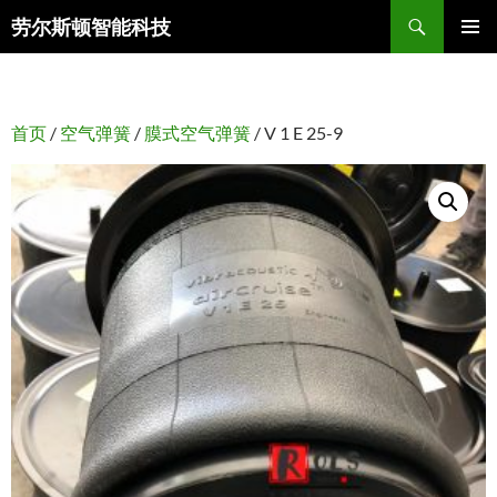
搜
劳尔斯顿智能科技
索
跳
主菜单
至
正
文
首页
/
空气弹簧
/
膜式空气弹簧
/ V 1 E 25-9