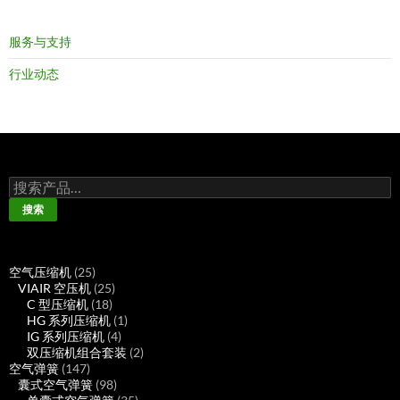
服务与支持
行业动态
搜
索：
搜索
25
空气压缩机
25
个
25
VIAIR 空压机
25
产
18
个
C 型压缩机
18
品
个
产
1
HG 系列压缩机
1
产
品
4
个
IG 系列压缩机
4
品
个
产
2
双压缩机组合套装
2
147
产
品
个
空气弹簧
147
个
98
品
产
囊式空气弹簧
98
产
个
35
品