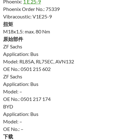
Phoenix:
1 E 25-9
Phoenix Order No.: 75339
Vibracoustic: V1E25-9
扭矩
M18x1.5: max. 80 Nm
原始部件
ZF Sachs
Application: Bus
Model: RL85A, RL75EC, AVN132
OE No.: 0501 215 602
ZF Sachs
Application: Bus
Model: –
OE No.: 0501 217 174
BYD
Application: Bus
Model: –
OE No.: –
下载