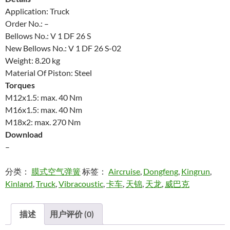
Application: Truck
Order No.: –
Bellows No.: V 1 DF 26 S
New Bellows No.: V 1 DF 26 S-02
Weight: 8.20 kg
Material Of Piston: Steel
Torques
M12x1.5: max. 40 Nm
M16x1.5: max. 40 Nm
M18x2: max. 270 Nm
Download
–
分类：
膜式空气弹簧
标签：
Aircruise
,
Dongfeng
,
Kingrun
,
Kinland
,
Truck
,
Vibracoustic
,
卡车
,
天锦
,
天龙
,
威巴克
描述
用户评价 (0)