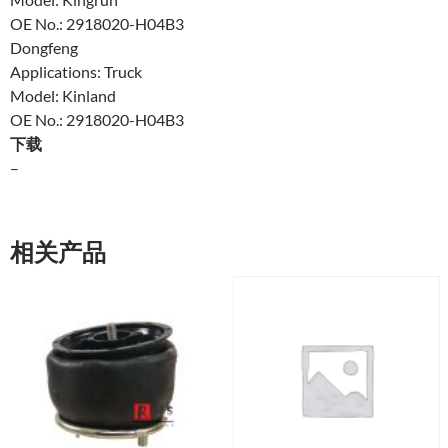
OE No.: 2918020-H04B3
Dongfeng
Applications: Truck
Model: Kinland
OE No.: 2918020-H04B3
下载
–
相关产品