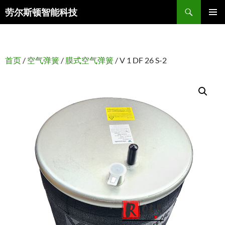
搜
劳尔斯顿智能科技
索
跳
主菜单
至
正
文
首页
/
空气弹簧
/
膜式空气弹簧
/ V 1 DF 26 S-2