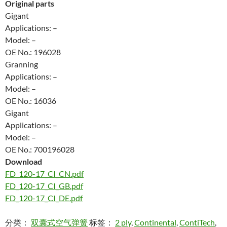
Original parts
Gigant
Applications: –
Model: –
OE No.: 196028
Granning
Applications: –
Model: –
OE No.: 16036
Gigant
Applications: –
Model: –
OE No.: 700196028
Download
FD_120-17_CI_CN.pdf
FD_120-17_CI_GB.pdf
FD_120-17_CI_DE.pdf
分类：
双囊式空气弹簧
标签：
2 ply
,
Continental
,
ContiTech
,