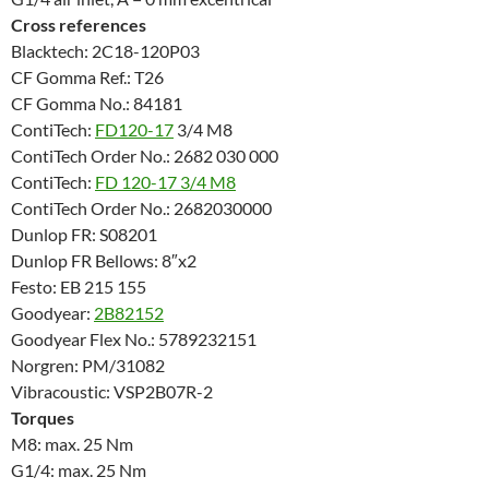
Cross references
Blacktech: 2C18-120P03
CF Gomma Ref.: T26
CF Gomma No.: 84181
ContiTech:
FD120-17
3/4 M8
ContiTech Order No.: 2682 030 000
ContiTech:
FD 120-17 3/4 M8
ContiTech Order No.: 2682030000
Dunlop FR: S08201
Dunlop FR Bellows: 8″x2
Festo: EB 215 155
Goodyear:
2B82152
Goodyear Flex No.: 5789232151
Norgren: PM/31082
Vibracoustic: VSP2B07R-2
Torques
M8: max. 25 Nm
G1/4: max. 25 Nm