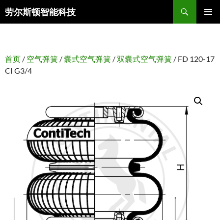
搜
劳尔斯顿智能科技
索
跳
主菜单
至
正
文
首页
/
空气弹簧
/
囊式空气弹簧
/
双囊式空气弹簧
/ FD 120-17
CI G3/4