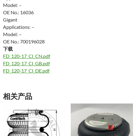
Model: –
OE No.: 16036
Gigant
Applications: –
Model: –
OE No.: 700196028
下载
FD_120-17_CI_CN.pdf
FD_120-17_CI_GB.pdf
FD_120-17_CI_DE.pdf
相关产品