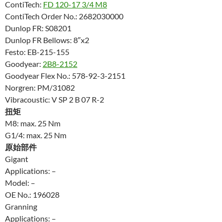
ContiTech:
FD 120-17 3/4 M8
ContiTech Order No.: 2682030000
Dunlop FR: S08201
Dunlop FR Bellows: 8″x2
Festo: EB-215-155
Goodyear:
2B8-2152
Goodyear Flex No.: 578-92-3-2151
Norgren: PM/31082
Vibracoustic: V SP 2 B 07 R-2
扭矩
M8: max. 25 Nm
G1/4: max. 25 Nm
原始部件
Gigant
Applications: –
Model: –
OE No.: 196028
Granning
Applications: –