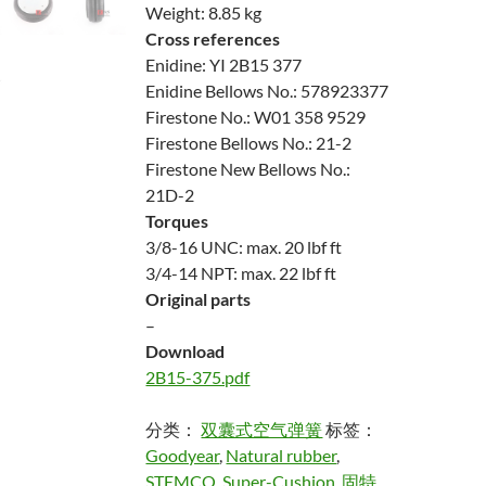
Weight: 8.85 kg
Cross references
Enidine: YI 2B15 377
Enidine Bellows No.: 578923377
Firestone No.: W01 358 9529
Firestone Bellows No.: 21-2
Firestone New Bellows No.:
21D-2
Torques
3/8-16 UNC: max. 20 lbf ft
3/4-14 NPT: max. 22 lbf ft
Original parts
–
Download
2B15-375.pdf
分类：
双囊式空气弹簧
标签：
Goodyear
,
Natural rubber
,
STEMCO
,
Super-Cushion
,
固特