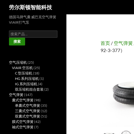
搜
劳尔斯顿智能科技
索
德国马牌气囊 威巴克空气弹簧
VIAIR打气泵
搜
索：
搜索
首页
/
空气弹簧
92-3-377）
25
空气压缩机
25
个
25
VIAIR 空压机
25
产
18
个
C 型压缩机
18
品
个
产
1
HG 系列压缩机
1
产
品
4
个
IG 系列压缩机
4
品
个
产
2
双压缩机组合套装
2
147
产
品
个
空气弹簧
147
个
98
品
产
囊式空气弹簧
98
产
个
35
品
单囊式空气弹簧
35
品
产
个
12
三囊式空气弹簧
12
品
产
个
51
双囊式空气弹簧
51
42
品
产
个
膜式空气弹簧
42
7
个
品
产
袖式空气弹簧
7
个
产
品