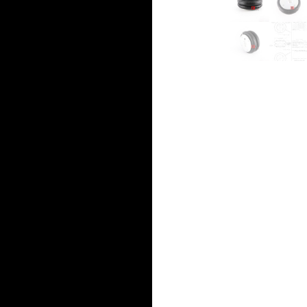
产
品
品