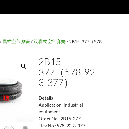
/
囊式空气弹簧
/
双囊式空气弹簧
/ 2B15-377（578-
2B15-
377（578-92-
3-377）
Details
Application: Industrial
equipment
Order No.: 2B15-377
Flex No.: 578-92-3-377