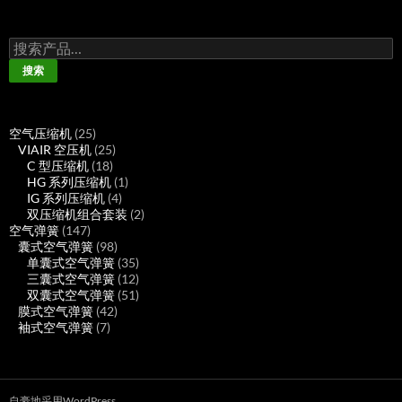
搜
索：
搜索
25
空气压缩机
25
个
25
VIAIR 空压机
25
产
18
个
C 型压缩机
18
品
个
产
1
HG 系列压缩机
1
产
品
4
个
IG 系列压缩机
4
品
个
产
2
双压缩机组合套装
2
147
产
品
个
空气弹簧
147
个
98
品
产
囊式空气弹簧
98
产
个
35
品
单囊式空气弹簧
35
品
产
个
12
三囊式空气弹簧
12
品
产
个
51
双囊式空气弹簧
51
42
品
产
个
膜式空气弹簧
42
7
个
品
产
袖式空气弹簧
7
个
产
品
产
品
品
自豪地采用WordPress