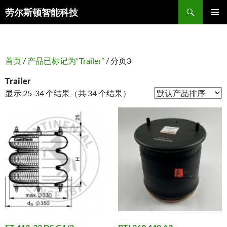
搜
劳尔斯顿智能科技
索
跳
主菜单
至
正
文
首页
/
产品已标记为“Trailer”
/ 分页3
Trailer
显示 25-34 个结果（共 34 个结果）