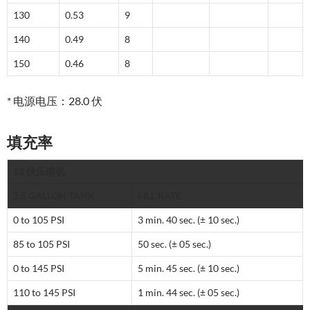
130
0.53
9
140
0.49
8
150
0.46
8
* 电源电压：28.0 伏
填充率
12 伏压缩机
2.5 GALLON TANK
FILL RATE
0 to 105 PSI
3 min. 40 sec. (± 10 sec.)
85 to 105 PSI
50 sec. (± 05 sec.)
0 to 145 PSI
5 min. 45 sec. (± 10 sec.)
110 to 145 PSI
1 min. 44 sec. (± 05 sec.)