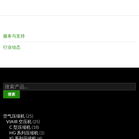
服务与支持
行业动态
搜
索：
搜索
25
空气压缩机
25
个
25
VIAIR 空压机
25
产
18
个
C 型压缩机
18
品
个
产
1
HG 系列压缩机
1
产
品
4
个
IG 系列压缩机
4