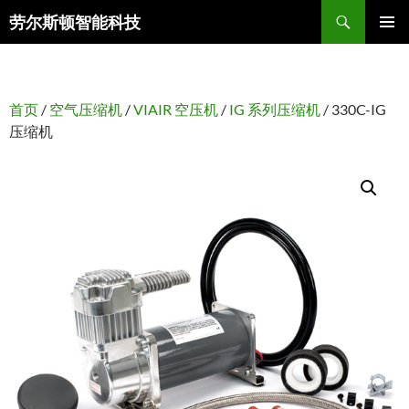
搜
劳尔斯顿智能科技
索
跳
主菜单
至
正
文
首页
/
空气压缩机
/
VIAIR 空压机
/
IG 系列压缩机
/ 330C-IG
压缩机