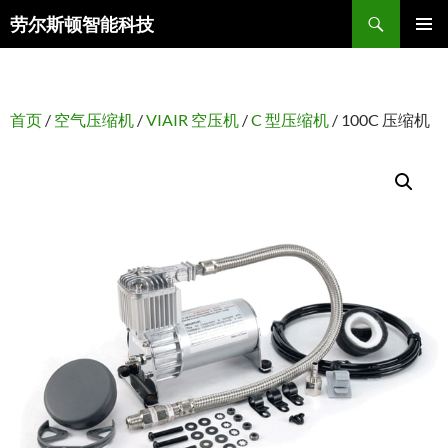
搜
劳尔斯顿智能科技
索
跳
主菜单
至
正
文
首页
/
空气压缩机
/
VIAIR 空压机
/
C 型压缩机
/ 100C 压缩机