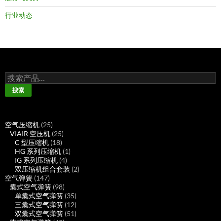
行业动态
搜
索：
搜索
25
空气压缩机
25
个
25
VIAIR 空压机
25
产
18
个
C 型压缩机
18
品
个
产
1
HG 系列压缩机
1
产
品
4
个
IG 系列压缩机
4
品
个
产
2
双压缩机组合套装
2
147
产
品
个
空气弹簧
147
个
98
品
产
囊式空气弹簧
98
产
个
35
品
单囊式空气弹簧
35
品
产
个
12
三囊式空气弹簧
12
品
产
个
51
双囊式空气弹簧
51