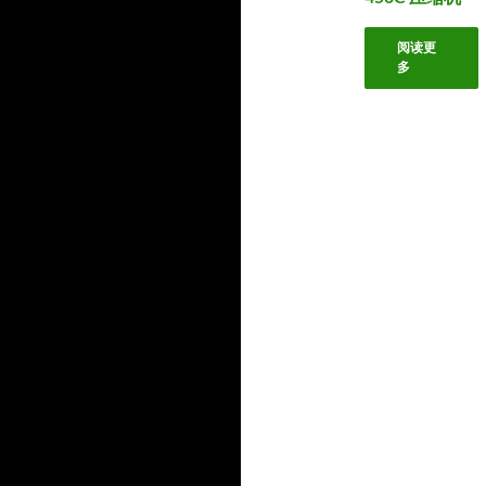
产
品
品
阅读更
多