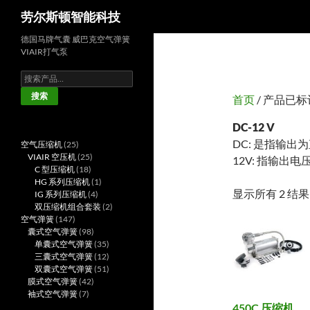
搜
劳尔斯顿智能科技
索
德国马牌气囊 威巴克空气弹簧
VIAIR打气泵
搜
索：
搜索
首页
/ 产品已标记
DC-12 V
DC: 是指输出
25
空气压缩机
25
个
25
VIAIR 空压机
25
12V: 指输出电
产
18
个
C 型压缩机
18
品
个
产
1
HG 系列压缩机
1
显示所有 2 结果
产
品
4
个
IG 系列压缩机
4
品
个
产
2
双压缩机组合套装
2
147
产
品
个
空气弹簧
147
个
98
品
产
囊式空气弹簧
98
产
个
35
品
单囊式空气弹簧
35
品
产
个
12
三囊式空气弹簧
12
品
产
个
51
双囊式空气弹簧
51
42
品
产
个
膜式空气弹簧
42
7
个
品
产
袖式空气弹簧
7
个
产
品
450C 压缩机