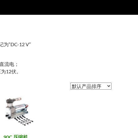
为“DC-12 V”
为直流电；
压为12伏。
90C 压缩机