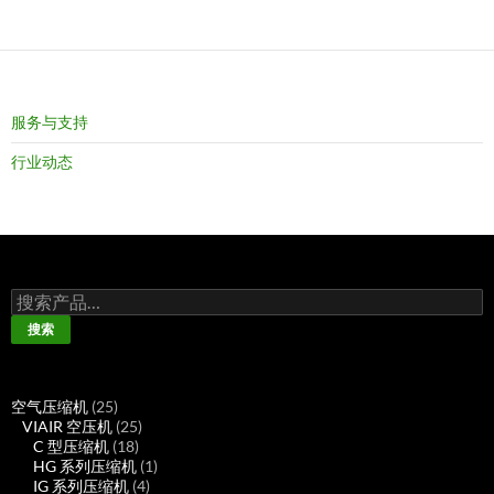
服务与支持
行业动态
搜
索：
搜索
25
空气压缩机
25
个
25
VIAIR 空压机
25
产
18
个
C 型压缩机
18
品
个
产
1
HG 系列压缩机
1
产
品
4
个
IG 系列压缩机
4