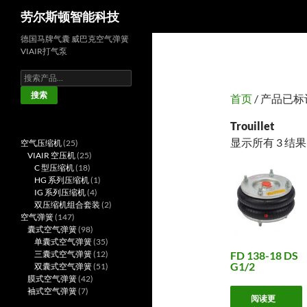
搜
劳尔斯顿智能科技
索
德国马牌气囊 威巴克空气弹簧
VIAIR打气泵
搜
索：
搜索
首页
/ 产品已标记为
Trouillet
显示所有 3 结果
25
空气压缩机
25
个
25
VIAIR 空压机
25
产
18
个
C 型压缩机
18
品
个
产
1
HG 系列压缩机
1
产
品
4
个
IG 系列压缩机
4
品
个
产
2
双压缩机组合套装
2
147
产
品
个
空气弹簧
147
个
98
品
产
囊式空气弹簧
98
产
个
35
品
单囊式空气弹簧
35
品
产
个
12
FD 138-18 DS
三囊式空气弹簧
12
G1/2
品
产
个
51
双囊式空气弹簧
51
42
品
产
个
膜式空气弹簧
42
7
个
品
产
袖式空气弹簧
7
阅读更
个
产
品