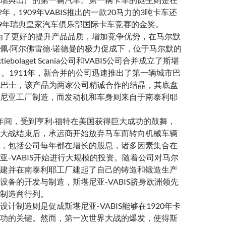
2年，1909年VABIS推出的一款20马力的3吨卡车还
09年瑞典皇家汽车俱乐部国际卡车竞赛的金奖。
月，为了更好的提升产品品质，增加竞争优势，在马尔默
佩·阿尔佛雷德·诺德曼的极力促成下，位于马尔默的
ksaktiebolaget Scania公司和VABIS公司合并成立了斯堪
公司。1911年，新合并的公司迅速推出了第一辆城市巴
mark巴士，该产品为两家公司精诚合作的结晶，其底盘
尼亚工厂制造，而发动机和车身则来自于南泰利耶
16年间，受到亨利·福特在美国获得巨大成功的鼓舞，
大战结束后，承运商开始放弃马车而转向机械车辆
，包括公司每年都在增长的股息，诸多因素集合在
亚-VABIS开始进行大规模的投资。随着公司对马尔
建并在南泰利耶工厂建起了自己的铸造和锻造生产
设备的开发与制造，斯堪尼亚-VABIS跻身欧洲领先
制造商行列。
计制造则是促成斯堪尼亚-VABIS能够在1920年卡
功的关键。然而，第一次世界大战的爆发，使得斯