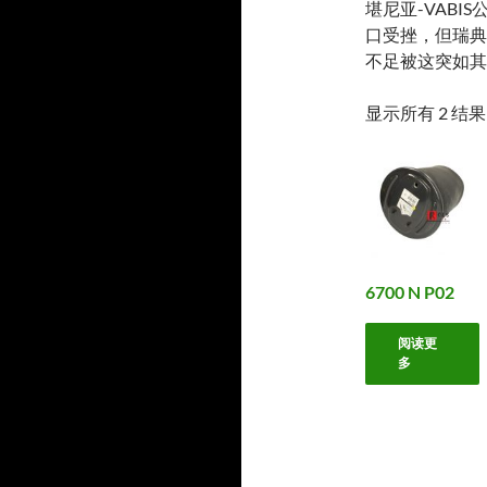
堪尼亚-VAB
口受挫，但瑞典
不足被这突如其
显示所有 2 结果
6700 N P02
阅读更
多