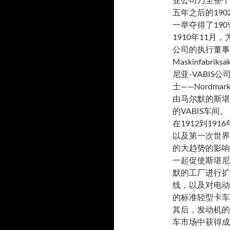
产
品
五年之后的190
品
一举夺得了19
1910年11
公司的执行董事
Maskinfabri
尼亚-VABIS
士——Nord
由马尔默的斯堪
的VABIS车间。
在1912到19
以及第一次世界
的大趋势的影响
一起促使斯堪尼
默的工厂进行扩
线，以及对电动
的标准轻型卡车
其后，发动机的设
车市场中获得成