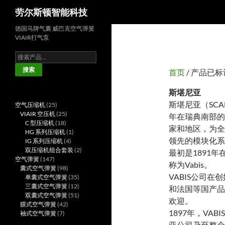
搜
劳尔斯顿智能科技
索
德国马牌气囊 威巴克空气弹簧
VIAIR打气泵
搜
索：
搜索
首页
/ 产品已标
斯堪尼亚
斯堪尼亚（SCA
25
空气压缩机
25
个
25
VIAIR 空压机
25
年在瑞典南部的
产
18
个
C 型压缩机
18
家和地区，为全
品
个
产
1
HG 系列压缩机
1
领先的模块化系
产
品
4
个
IG 系列压缩机
4
品
个
产
2
双压缩机组合套装
2
最初是1891
147
产
品
个
空气弹簧
147
称为Vabis。
个
98
品
产
囊式空气弹簧
98
VABIS公司
产
个
35
品
单囊式空气弹簧
35
品
产
个
12
三囊式空气弹簧
12
和法国等国产品
品
产
个
51
双囊式空气弹簧
51
欢迎。
42
品
产
个
膜式空气弹簧
42
1897年，V
7
个
品
产
袖式空气弹簧
7
个
产
品
亚公司乃至整个