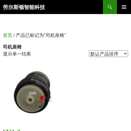
搜
劳尔斯顿智能科技
索
跳
主菜单
至
正
文
首页
/ 产品已标记为“司机座椅”
司机座椅
显示单一结果