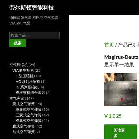
搜
劳尔斯顿智能科技
索
德国马牌气囊 威巴克空气弹簧
VIAIR打气泵
搜
索：
搜索
首页
/ 产品已标记为
Magirus-Deutz
显示单一结果
25
空气压缩机
25
个
25
VIAIR 空压机
25
产
18
个
C 型压缩机
18
品
个
产
1
HG 系列压缩机
1
产
品
4
个
IG 系列压缩机
4
品
个
产
2
双压缩机组合套装
2
147
产
品
个
空气弹簧
147
个
98
品
产
囊式空气弹簧
98
产
个
35
品
单囊式空气弹簧
35
品
产
个
12
V 1 E 25
三囊式空气弹簧
12
品
产
个
51
双囊式空气弹簧
51
42
品
产
个
膜式空气弹簧
42
阅读更
7
个
品
产
袖式空气弹簧
7
多
个
产
品