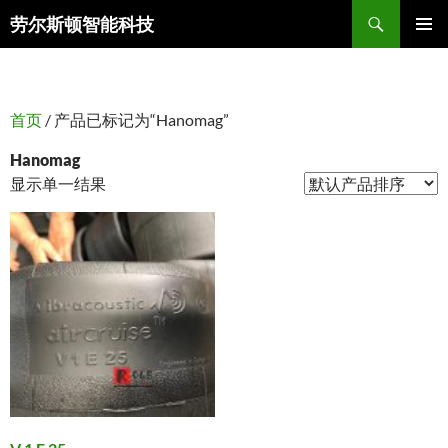
搜
劳尔斯顿智能科技
索
跳
主菜单
至
正
文
首页
/ 产品已标记为“Hanomag”
Hanomag
显示单一结果