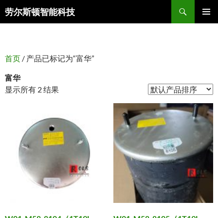
搜
劳尔斯顿智能科技
索
跳
主菜单
至
正
文
首页
/ 产品已标记为“富华”
富华
显示所有 2 结果