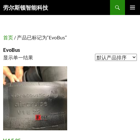
搜
劳尔斯顿智能科技
索
跳
主菜单
至
正
文
首页
/ 产品已标记为“EvoBus”
EvoBus
显示单一结果