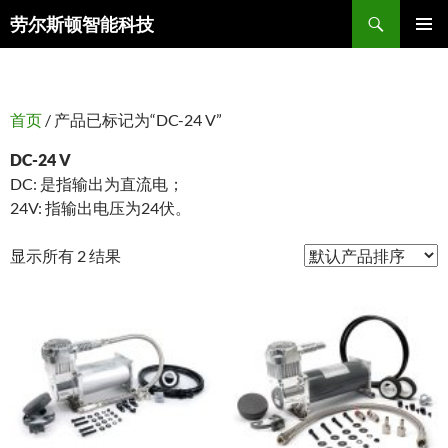
搜
劳尔斯顿智能科技
索
跳
主菜单
至
正
文
首页
/ 产品已标记为“DC-24 V”
DC-24 V
DC: 是指输出为直流电；
24V: 指输出电压为24伏。
显示所有 2 结果