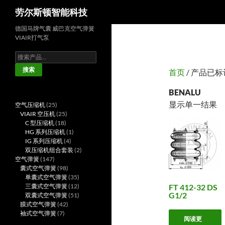
搜
劳尔斯顿智能科技
索
德国马牌气囊 威巴克空气弹簧
VIAIR打气泵
搜
索：
搜索
首页
/ 产品已标记
BENALU
显示单一结果
25
空气压缩机
25
个
25
VIAIR 空压机
25
产
18
个
C 型压缩机
18
品
个
产
1
HG 系列压缩机
1
产
品
4
个
IG 系列压缩机
4
品
个
产
2
双压缩机组合套装
2
147
产
品
个
空气弹簧
147
个
98
品
产
囊式空气弹簧
98
产
个
35
品
单囊式空气弹簧
35
品
产
个
12
FT 412-32 DS
三囊式空气弹簧
12
G1/2
品
产
个
51
双囊式空气弹簧
51
42
品
产
个
膜式空气弹簧
42
7
个
品
产
袖式空气弹簧
7
阅读更
个
产
品