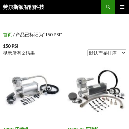
搜
劳尔斯顿智能科技
索
跳
主菜单
至
正
文
首页
/ 产品已标记为“150 PSI”
150 PSI
显示所有 2 结果